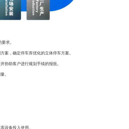
的要求。
划方案，确定停车库优化的立体停车方案。
解并协助客户进行规划手续的报批。
测量。
车库设备投入使用。