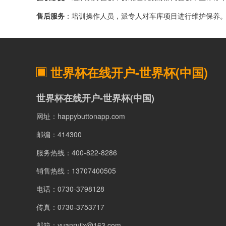
售后服务
：培训操作人员，派专人对车库项目进行维护保养
世界杯在线开户-世界杯(中国)
世界杯在线开户-世界杯(中国)
网址：happybuttonapp.com
邮编：414300
服务热线：400-822-8286
销售热线：13707400505
电话：0730-3798128
传真：0730-3753717
邮箱：yuanruijx@163.com