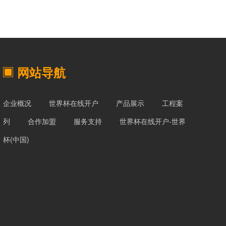
网站导航
企业概况
世界杯在线开户
产品展示
工程案
列
合作加盟
服务支持
世界杯在线开户-世界
杯(中国)