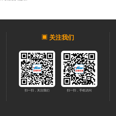
。
关注我们
扫一扫，关注我们
扫一扫，手机访问