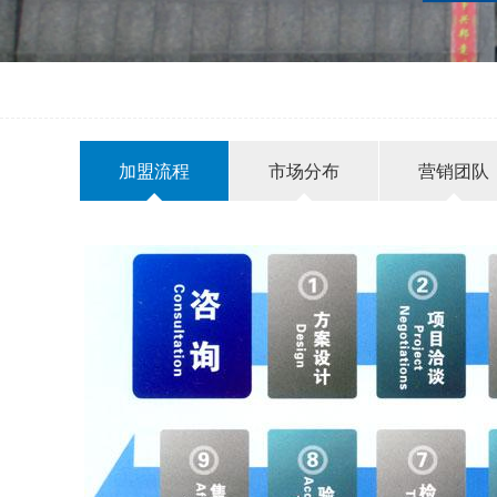
加盟流程
市场分布
营销团队