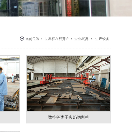
当前位置：
世界杯在线开户
>
企业概况
>
生产设备
数控等离子火焰切割机