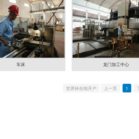
车床
龙门加工中心
世界杯在线开户
上一页
1