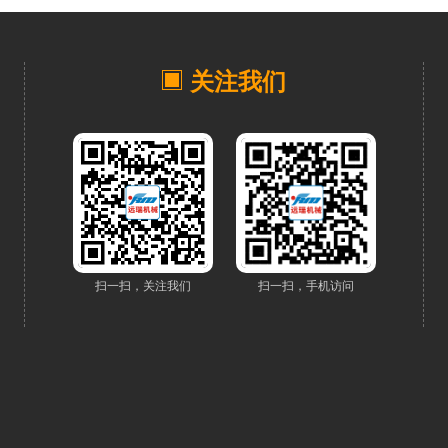
关注我们
扫一扫，关注我们
扫一扫，手机访问