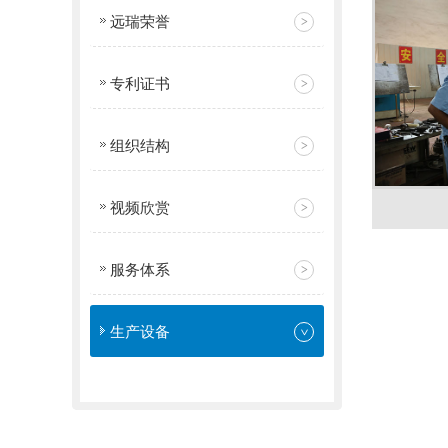
远瑞荣誉
专利证书
组织结构
视频欣赏
服务体系
生产设备