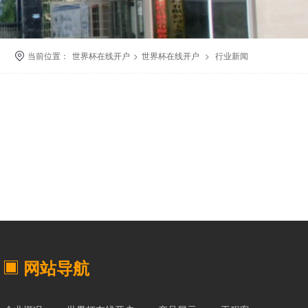
当前位置：
世界杯在线开户
>
世界杯在线开户
>
行业新闻
网站导航