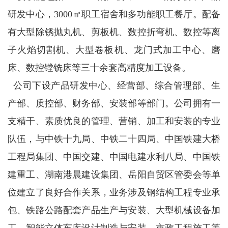
研发中心，3000㎡职工宿舍和多功能职工餐厅。配备
有大型除锈抛丸机、剪板机、数控折弯机、数控等离
子火焰切割机、大型卷板机、龙门式加工中心、磨
床、数控镗铣床等三十余套高精度加工设备。
公司下设产品研发中心、经营部、综合管理部、生
产部、质控部、财务部、安装部等部门。公司拥有一
支精干、素质优良的管理、营销、加工和安装的专业
队伍，与中铁十九局、中铁二十四局、中国铁建大桥
工程局集团、中国交建、中国电建水利八局、中国铁
建重工、湖南港晨建设集团、岳阳自贸区管委会等单
位建立了良好合作关系，业务涉及钢结构工程专业承
包、铁路公路配套产品生产与安装、
大型机械设备加